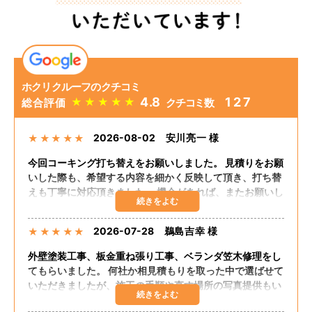
ホクリクルーフのクチコミ
4.8
127
★
★
★
★
★
総合評価
クチコミ数
2026-08-02
安川亮一 様
★
★
★
★
★
今回コーキング打ち替えをお願いしました。 見積りをお願
いした際も、希望する内容を細かく反映して頂き、打ち替
えも丁寧に対応頂きました。 機会があれば、またお願いし
たいと思います。
2026-07-28
鵜島吉幸 様
★
★
★
★
★
外壁塗装工事、板金重ね張り工事、ベランダ笠木修理をし
てもらいました。 何社か相見積もりを取った中で選ばせて
いただきましたが、施工の手順や直す場所の写真提供もい
ただき、自分の直してほしいところも聞いてくださりまし