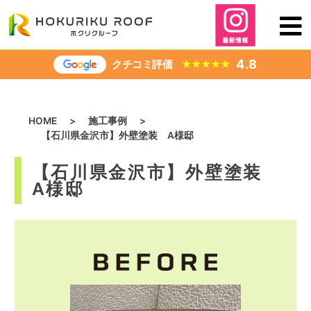
内
容
を
ス
4.8
クチコミ評価
★
★
★
★
★
キ
ッ
プ
HOME
>
施工事例
>
【石川県金沢市】外壁塗装 A様邸
【石川県金沢市】外壁塗装
A様邸