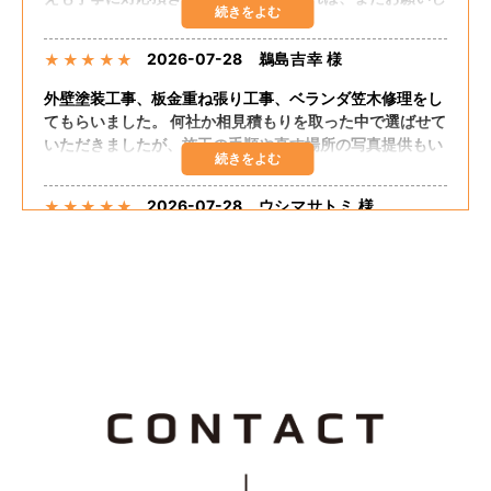
たいと思います。
2026-07-28
鵜島吉幸 様
★
★
★
★
★
外壁塗装工事、板金重ね張り工事、ベランダ笠木修理をし
てもらいました。 何社か相見積もりを取った中で選ばせて
いただきましたが、施工の手順や直す場所の写真提供もい
ただき、自分の直してほしいところも聞いてくださりまし
た。 追加の工事もしてくださり、思った予算で出来まし
2026-07-28
ウシマサトミ 様
★
★
★
★
★
た。 嬉しく思います。 担当の方が話しやすく足繁く来て
くださり至れり尽くせりでした。
外壁塗装、板金重ね張り、ベランダ笠木コーキングしても
らいました。 希望通りの仕上がりでした。 大変満足して
おります。 料金的にも予算内におさまりました。 施工に
関して最初から終わりまで途中経過のたびに説明してくだ
さって安心感がありました。 追加工事も快くうけてもらえ
2026-07-25
なお 様
★
★
★
★
★
て良かったです。
Tルーフ重ねふき、外壁重ね張り、雨樋交換を依頼しまし
た。親切な説明、保証良く、料金も安かったです。
2026-07-25
つっちじゅん 様
★
★
★
★
★