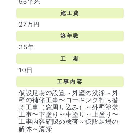
55平米
施工費
27万円
築年数
35年
工 期
10日
工事内容
仮設足場の設置～外壁の洗浄～外
壁の補修工事〜コーキング打ち替
え工事（窓周り込み）～外壁塗装
工事〜下塗り～中塗り～上塗り〜
工事内容確認の検査～仮設足場の
解体～清掃