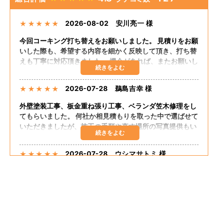
2026-08-02
安川亮一 様
★
★
★
★
★
今回コーキング打ち替えをお願いしました。 見積りをお願
いした際も、希望する内容を細かく反映して頂き、打ち替
えも丁寧に対応頂きました。 機会があれば、またお願いし
たいと思います。
2026-07-28
鵜島吉幸 様
★
★
★
★
★
外壁塗装工事、板金重ね張り工事、ベランダ笠木修理をし
てもらいました。 何社か相見積もりを取った中で選ばせて
いただきましたが、施工の手順や直す場所の写真提供もい
ただき、自分の直してほしいところも聞いてくださりまし
た。 追加の工事もしてくださり、思った予算で出来まし
2026-07-28
ウシマサトミ 様
★
★
★
★
★
た。 嬉しく思います。 担当の方が話しやすく足繁く来て
くださり至れり尽くせりでした。
外壁塗装、板金重ね張り、ベランダ笠木コーキングしても
らいました。 希望通りの仕上がりでした。 大変満足して
おります。 料金的にも予算内におさまりました。 施工に
関して最初から終わりまで途中経過のたびに説明してくだ
さって安心感がありました。 追加工事も快くうけてもらえ