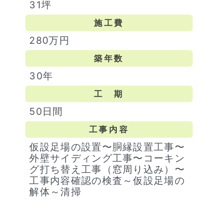
31坪
施工費
280万円
築年数
30年
工 期
50日間
工事内容
仮設足場の設置〜胴縁設置工事〜
外壁サイディング工事〜コーキン
グ打ち替え工事（窓周り込み）〜
工事内容確認の検査～仮設足場の
解体～清掃