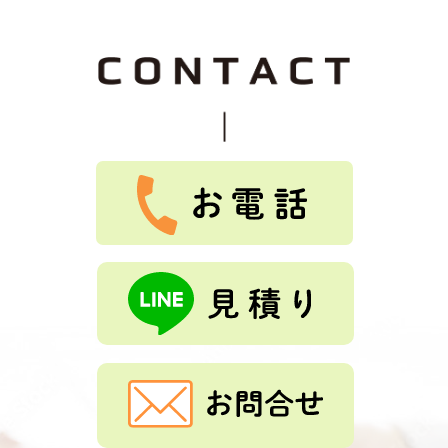
2026-07-25
なお 様
★
★
★
★
★
て良かったです。
Tルーフ重ねふき、外壁重ね張り、雨樋交換を依頼しまし
た。親切な説明、保証良く、料金も安かったです。
2026-07-25
つっちじゅん 様
★
★
★
★
★
Tルーフ、外壁重ね張り、雨樋交換をしました。とても、
綺麗になりました。ありがとうございました。
もっと見る