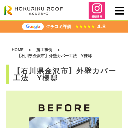
内
容
を
ス
4.8
クチコミ評価
★
★
★
★
★
キ
ッ
プ
HOME
>
施工事例
>
【石川県金沢市】外壁カバー工法 Y様邸
【石川県金沢市】外壁カバー
工法 Y様邸