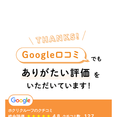
ホクリクルーフのクチコミ
4.8
127
★
★
★
★
★
総合評価
クチコミ数