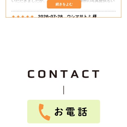
いただきましたが、施工の手順や直す場所の写真提供もい
ただき、自分の直してほしいところも聞いてくださりまし
た。 追加の工事もしてくださり、思った予算で出来まし
2026-07-28
ウシマサトミ 様
★
★
★
★
★
た。 嬉しく思います。 担当の方が話しやすく足繁く来て
くださり至れり尽くせりでした。
外壁塗装、板金重ね張り、ベランダ笠木コーキングしても
らいました。 希望通りの仕上がりでした。 大変満足して
おります。 料金的にも予算内におさまりました。 施工に
関して最初から終わりまで途中経過のたびに説明してくだ
さって安心感がありました。 追加工事も快くうけてもらえ
2026-07-25
なお 様
★
★
★
★
★
て良かったです。
Tルーフ重ねふき、外壁重ね張り、雨樋交換を依頼しまし
た。親切な説明、保証良く、料金も安かったです。
2026-07-25
つっちじゅん 様
★
★
★
★
★
Tルーフ、外壁重ね張り、雨樋交換をしました。とても、
綺麗になりました。ありがとうございました。
もっと見る