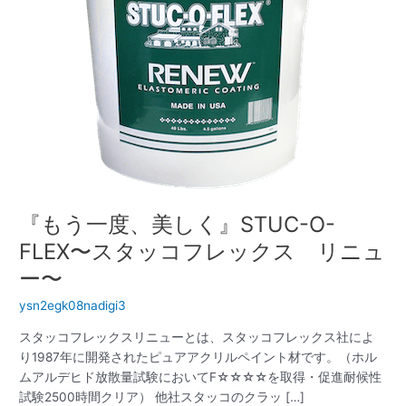
STUC-
O-
FLEX〜
ス
タ
ッ
コ
フ
レ
ッ
ク
『もう一度、美しく』STUC-O-
ス
FLEX〜スタッコフレックス リニュ
リ
ニ
ー〜
ュ
ysn2egk08nadigi3
ー〜
スタッコフレックスリニューとは、スタッコフレックス社によ
り1987年に開発されたピュアアクリルペイント材です。（ホル
ムアルデヒド放散量試験においてF☆☆☆☆を取得・促進耐候性
試験2500時間クリア） 他社スタッコのクラッ […]