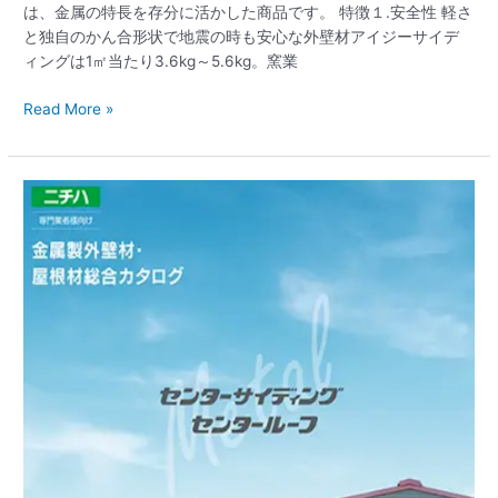
は、金属の特長を存分に活かした商品です。 特徴１.安全性 軽さ
ジ
と独自のかん合形状で地震の時も安心な外壁材アイジーサイデ
ー
ィングは1㎡当たり3.6kg～5.6kg。窯業
サ
イ
Read More »
デ
ィ
ン
『素
グ
晴
ら
し
い
人
間
環
境
づ
く
り』〜
ニ