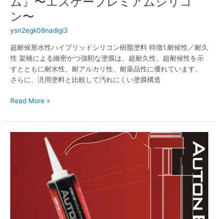
ム』〜エスケープレミアムシリコ
ミ
ン〜
ア
ム
ysn2egk08nadigi3
リ
超耐候形水性ハイブリッドシリコン樹脂塗料 特徴1.耐候性／耐久
フ
性 架橋による緻密かつ強靭な塗膜は、超耐久性、超耐候性を示
ォ
すとともに耐水性、耐アルカリ性、耐薬品性に優れています。
ー
さらに、汎用塗料と比較して汚れにくい塗膜構造
ム』〜
エ
Read More »
ス
ケ
ー
プ
『快
レ
適
ミ
な
ア
住
ム
ま
シ
い
リ
づ
コ
く