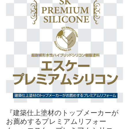
築
仕
上
塗
材
の
ト
ッ
プ
メ
ー
カ
ー
が
お
薦
め
す
『建築仕上塗材のトップメーカーが
る
お薦めするプレミアムリフォー
プ
レ