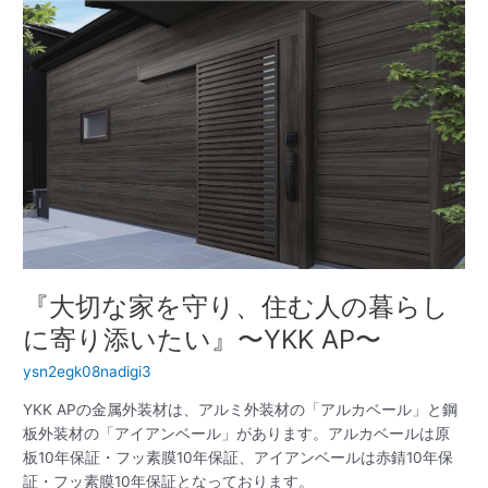
り、
住
む
人
の
暮
ら
し
に
寄
り
添
『大切な家を守り、住む人の暮らし
い
た
に寄り添いたい』〜YKK AP〜
い』〜
ysn2egk08nadigi3
YKK
AP〜
YKK APの金属外装材は、アルミ外装材の「アルカベール」と鋼
板外装材の「アイアンベール」があります。アルカベールは原
板10年保証・フッ素膜10年保証、アイアンベールは赤錆10年保
証・フッ素膜10年保証となっております。