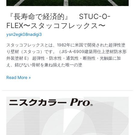
ッ
ク
『長寿命で経済的』 STUC-O-
ス〜
FLEX〜スタッコフレックス〜
ysn2egk08nadigi3
スタッコフレックスとは、1982年に米国で開発された超弾性塗
り壁材（スタッコ）です。（JIS-A-6909建築用仕上塗材防水形
外装塗材 E） 超弾性・防水性・通気性・断熱性・光触媒に加
え、錆びない骨材を兼ね揃えた唯一の塗
Read More »
『新
時
代
の
カ
ラ