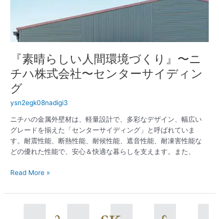
チ
ハ
株
式
会
『素晴らしい人間環境づくり』〜ニ
社〜
セ
チハ株式会社〜センターサイディン
ン
グ
タ
ー
ysn2egk08nadigi3
サ
ニチハの金属外壁材は、軽量設計で、多彩なデザイン、幅広い
イ
グレードを揃えた「センターサイディング」と呼ばれていま
デ
す。耐震性能、断熱性能、耐候性能、遮音性能、耐凍害性能な
ィ
どの優れた性能で、安心＆快適な暮らしを支えます。また、
ン
グ
Read More »
『建