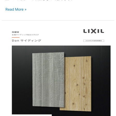
Read More »
『き
れ
い
な
街、
き
れ
い
な
家
は、
き
れ
い
な
壁