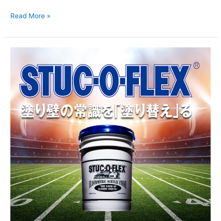
Read More »
『長
寿
命
で
経
済
的』
STUC-
O-
FLEX〜
ス
タ
ッ
コ
フ
レ