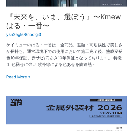
『未来を、いま、選ぼう』〜Kmew
はる・一番〜
ysn2egk08nadigi3
ケイミューのはる・一番は、全商品、遮熱・高耐候性で美しさ
が長持ち。通常環境下での使用において施工完了後、塗膜変褪
色10年保証、赤サビ/穴あき10年保証となっております。 特徴
１.色褪せに強い 紫外線による色あせを防遮熱・
Read More »
『大
切
な
家
を
守