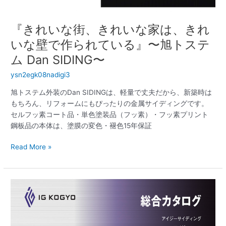
で
作
『きれいな街、きれいな家は、きれ
ら
れ
いな壁で作られている』〜旭トステ
て
ム Dan SIDING〜
い
る』〜
ysn2egk08nadigi3
旭
旭トステム外装のDan SIDINGは、軽量で丈夫だから、新築時は
ト
もちろん、リフォームにもぴったりの金属サイディングです。
ス
セルフッ素コート品・単色塗装品（フッ素）・フッ素プリント
テ
鋼板品の本体は、塗膜の変色・褪色15年保証
ム
Dan
Read More »
SIDING〜
『金
属
が
創