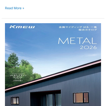
Read More »
『未
来
を、
い
ま、
選
ぼ
う』〜
Kmew
は
る・
一
番〜