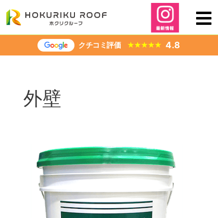
内
容
を
ス
4.8
クチコミ評価
★
★
★
★
★
キ
ッ
プ
外壁
『も
う
一
度、
美
し
く』