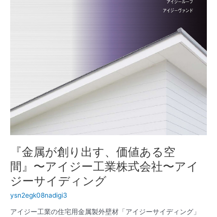
り
出
す、
価
値
あ
る
空
間』〜
ア
イ
ジ
ー
工
『金属が創り出す、価値ある空
業
株
間』〜アイジー工業株式会社〜アイ
式
ジーサイディング
会
社〜
ysn2egk08nadigi3
ア
アイジー工業の住宅用金属製外壁材「アイジーサイディング」
イ