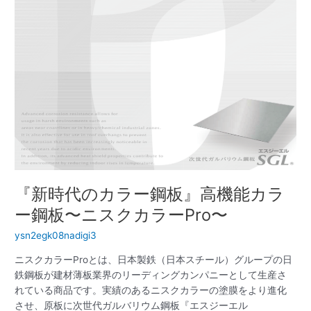
ー
鋼
板』
高
機
能
カ
ラ
ー
鋼
板〜
ニ
『新時代のカラー鋼板』高機能カラ
ス
ク
ー鋼板〜ニスクカラーPro〜
カ
ysn2egk08nadigi3
ラ
ー
ニスクカラーProとは、日本製鉄（日本スチール）グループの日
Pro〜
鉄鋼板が建材薄板業界のリーディングカンパニーとして生産さ
れている商品です。実績のあるニスクカラーの塗膜をより進化
させ、原板に次世代ガルバリウム鋼板『エスジーエル