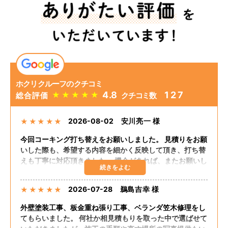
ホクリクルーフのクチコミ
4.8
127
★
★
★
★
★
総合評価
クチコミ数
2026-08-02
安川亮一 様
★
★
★
★
★
今回コーキング打ち替えをお願いしました。 見積りをお願
いした際も、希望する内容を細かく反映して頂き、打ち替
えも丁寧に対応頂きました。 機会があれば、またお願いし
たいと思います。
2026-07-28
鵜島吉幸 様
★
★
★
★
★
外壁塗装工事、板金重ね張り工事、ベランダ笠木修理をし
てもらいました。 何社か相見積もりを取った中で選ばせて