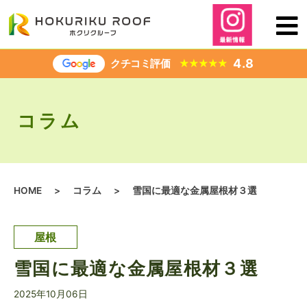
内
容
を
ス
4.8
クチコミ評価
★
★
★
★
★
キ
ッ
プ
コラム
HOME
>
コラム
>
雪国に最適な金属屋根材３選
屋根
雪国に最適な金属屋根材３選
2025年10月06日