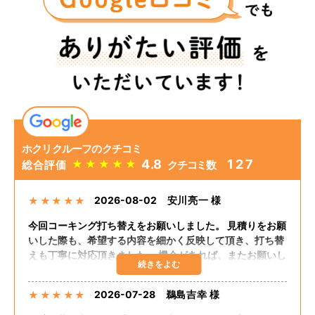
ホクリクルーフのクチコミ
4.8
127
★
★
★
★
★
総合評価
クチコミ数
2026-08-02
安川亮一 様
★
★
★
★
★
今回コーキング打ち替えをお願いしました。 見積りをお願
いした際も、希望する内容を細かく反映して頂き、打ち替
えも丁寧に対応頂きました。 機会があれば、またお願いし
たいと思います。
2026-07-28
鵜島吉幸 様
★
★
★
★
★