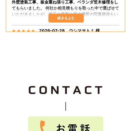
外壁塗装工事、板金重ね張り工事、ベランダ笠木修理をし
てもらいました。 何社か相見積もりを取った中で選ばせて
いただきましたが、施工の手順や直す場所の写真提供もい
ただき、自分の直してほしいところも聞いてくださりまし
た。 追加の工事もしてくださり、思った予算で出来まし
2026-07-28
ウシマサトミ 様
★
★
★
★
★
た。 嬉しく思います。 担当の方が話しやすく足繁く来て
くださり至れり尽くせりでした。
外壁塗装、板金重ね張り、ベランダ笠木コーキングしても
らいました。 希望通りの仕上がりでした。 大変満足して
おります。 料金的にも予算内におさまりました。 施工に
関して最初から終わりまで途中経過のたびに説明してくだ
さって安心感がありました。 追加工事も快くうけてもらえ
2026-07-25
なお 様
★
★
★
★
★
て良かったです。
Tルーフ重ねふき、外壁重ね張り、雨樋交換を依頼しまし
た。親切な説明、保証良く、料金も安かったです。
2026-07-25
つっちじゅん 様
★
★
★
★
★
Tルーフ、外壁重ね張り、雨樋交換をしました。とても、
綺麗になりました。ありがとうございました。