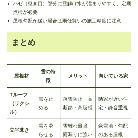
ハゼ（継ぎ目）部分に雪解け水が溜まりやすく、定期
点検が必要
屋根勾配が緩い場合は雨仕舞いの施工精度に注意
まとめ
雪の特
屋根材
メリット
向いている家
徴
Tルーフ
雪を止
落雪防止・高
隣家が近い住
（リクシ
める
断熱・高級感
宅・静音重視
ル）
雪を滑
雪離れ最強・
豪雪地・勾配
立平葺き
らせる
雨漏りに強い
のある屋根