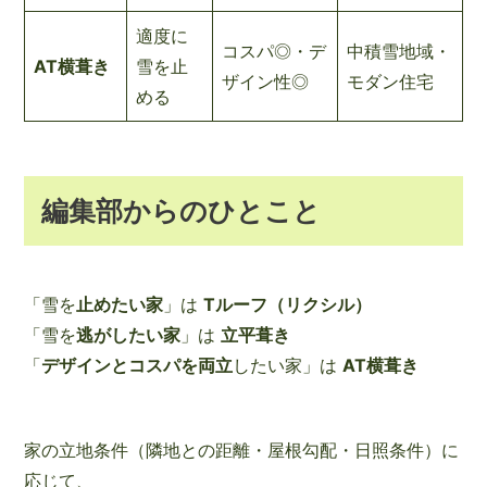
適度に
コスパ◎・デ
中積雪地域・
AT横葺き
雪を止
ザイン性◎
モダン住宅
める
編集部からのひとこと
「雪を
止めたい家
」は
Tルーフ（リクシル）
「雪を
逃がしたい家
」は
立平葺き
「
デザインとコスパを両立
したい家」は
AT横葺き
家の立地条件（隣地との距離・屋根勾配・日照条件）に
応じて、