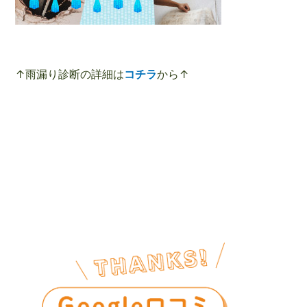
↑雨漏り診断の詳細は
コチラ
から↑