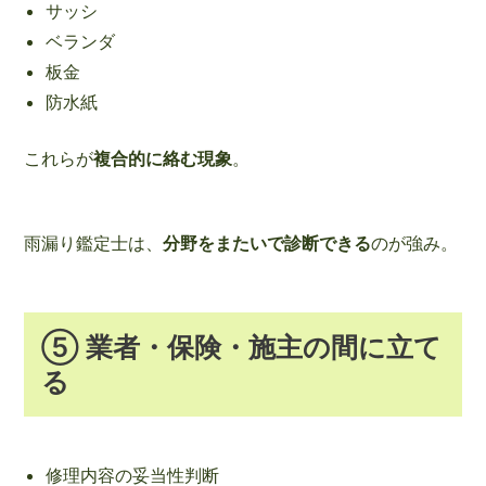
サッシ
ベランダ
板金
防水紙
これらが
複合的に絡む現象
。
雨漏り鑑定士は、
分野をまたいで診断できる
のが強み。
⑤ 業者・保険・施主の間に立て
る
修理内容の妥当性判断