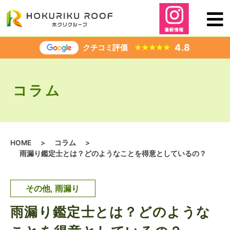
内
容
を
ス
4.8
クチコミ評価
★
★
★
★
★
キ
ッ
プ
コラム
HOME
>
コラム
>
雨漏り鑑定士とは？どのようなことを得意としているの？
その他
,
雨漏り
雨漏り鑑定士とは？どのような