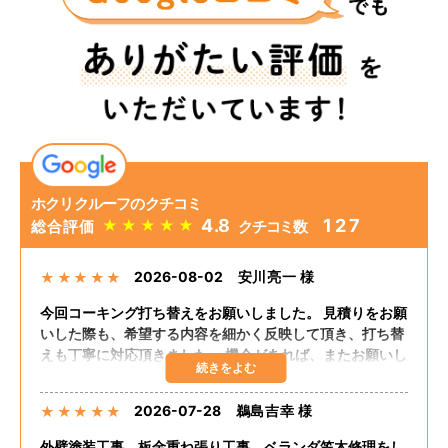
ホクリクルーフのクチコミ
4.8
127
★
★
★
★
★
総合評価
クチコミ数
2026-08-02
安川亮一 様
★
★
★
★
★
今回コーキング打ち替えをお願いしました。 見積りをお願
いした際も、希望する内容を細かく反映して頂き、打ち替
えも丁寧に対応頂きました。 機会があれば、またお願いし
たいと思います。
2026-07-28
鵜島吉幸 様
★
★
★
★
★
外壁塗装工事、板金重ね張り工事、ベランダ笠木修理をし