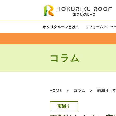
内
容
を
ス
ホクリクルーフとは？
リフォームメニュ
キ
ッ
プ
コラム
HOME
>
コラム
>
雨漏りし
雨漏り