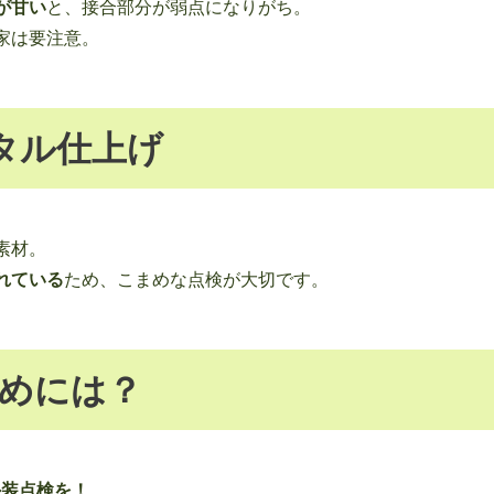
が甘い
と、接合部分が弱点になりがち。
家は要注意。
タル仕上げ
素材。
れている
ため、こまめな点検が大切です。
めには？
外装点検を！