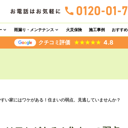
ー
雨漏り・メンテナンス
火災保険
施工事例
おすすめ
4.8
クチコミ評価
★
★
★
★
★
やすい家にはワケがある！住まいの弱点、見逃していませんか？