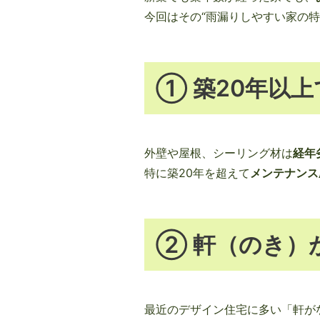
今回はその“雨漏りしやすい家の特
① 築20年以
外壁や屋根、シーリング材は
経年
特に築20年を超えて
メンテナンス
② 軒（のき）が
最近のデザイン住宅に多い「軒が