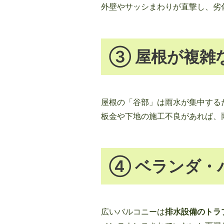
外壁やサッシまわりが直撃し、劣
③ 屋根が複雑
屋根の「谷部」は雨水が集中する
板金や下地の施工不良があれば、
④ ベランダ・
広いバルコニーは
排水設備のトラ