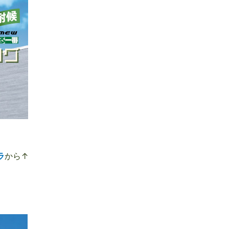
ラ
から↑