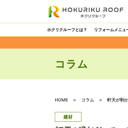
内
容
を
ス
ホクリクルーフとは？
リフォームメニュ
キ
ッ
プ
コラム
HOME
>
コラム
>
軒天が剥
建材