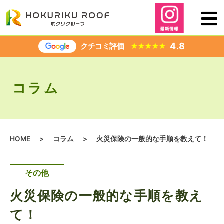
内
容
を
ス
4.8
クチコミ評価
★
★
★
★
★
キ
ッ
プ
コラム
HOME
>
コラム
>
火災保険の一般的な手順を教えて！
その他
火災保険の一般的な手順を教え
て！