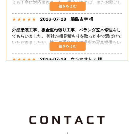
えも丁寧に対応頂きました。 機会があれば、またお願いし
たいと思います。
2026-07-28
鵜島吉幸 様
★
★
★
★
★
外壁塗装工事、板金重ね張り工事、ベランダ笠木修理をし
てもらいました。 何社か相見積もりを取った中で選ばせて
いただきましたが、施工の手順や直す場所の写真提供もい
ただき、自分の直してほしいところも聞いてくださりまし
た。 追加の工事もしてくださり、思った予算で出来まし
2026-07-28
ウシマサトミ 様
★
★
★
★
★
た。 嬉しく思います。 担当の方が話しやすく足繁く来て
くださり至れり尽くせりでした。
外壁塗装、板金重ね張り、ベランダ笠木コーキングしても
らいました。 希望通りの仕上がりでした。 大変満足して
おります。 料金的にも予算内におさまりました。 施工に
関して最初から終わりまで途中経過のたびに説明してくだ
さって安心感がありました。 追加工事も快くうけてもらえ
2026-07-25
なお 様
★
★
★
★
★
て良かったです。
Tルーフ重ねふき、外壁重ね張り、雨樋交換を依頼しまし
た。親切な説明、保証良く、料金も安かったです。
2026-07-25
つっちじゅん 様