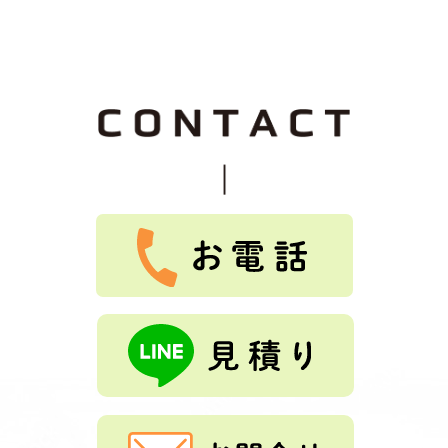
関して最初から終わりまで途中経過のたびに説明してくだ
さって安心感がありました。 追加工事も快くうけてもらえ
2026-07-25
なお 様
★
★
★
★
★
て良かったです。
Tルーフ重ねふき、外壁重ね張り、雨樋交換を依頼しまし
た。親切な説明、保証良く、料金も安かったです。
2026-07-25
つっちじゅん 様
★
★
★
★
★
Tルーフ、外壁重ね張り、雨樋交換をしました。とても、
綺麗になりました。ありがとうございました。
もっと見る