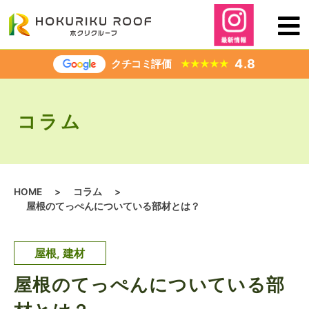
内
容
を
ス
4.8
クチコミ評価
★
★
★
★
★
キ
ッ
プ
コラム
HOME
>
コラム
>
屋根のてっぺんについている部材とは？
屋根
,
建材
屋根のてっぺんについている部