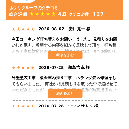
ホクリクルーフのクチコミ
4.8
127
★
★
★
★
★
総合評価
クチコミ数
2026-08-02
安川亮一 様
★
★
★
★
★
今回コーキング打ち替えをお願いしました。 見積りをお願
いした際も、希望する内容を細かく反映して頂き、打ち替
えも丁寧に対応頂きました。 機会があれば、またお願いし
たいと思います。
2026-07-28
鵜島吉幸 様
★
★
★
★
★
外壁塗装工事、板金重ね張り工事、ベランダ笠木修理をし
てもらいました。 何社か相見積もりを取った中で選ばせて
いただきましたが、施工の手順や直す場所の写真提供もい
ただき、自分の直してほしいところも聞いてくださりまし
た。 追加の工事もしてくださり、思った予算で出来まし
2026-07-28
ウシマサトミ 様
★
★
★
★
★
た。 嬉しく思います。 担当の方が話しやすく足繁く来て
くださり至れり尽くせりでした。
外壁塗装、板金重ね張り、ベランダ笠木コーキングしても
らいました。 希望通りの仕上がりでした。 大変満足して
おります。 料金的にも予算内におさまりました。 施工に