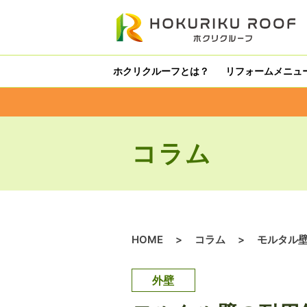
内
容
を
ス
ホクリクルーフとは？
リフォームメニュ
キ
ッ
プ
コラム
HOME
>
コラム
>
モルタル
外壁