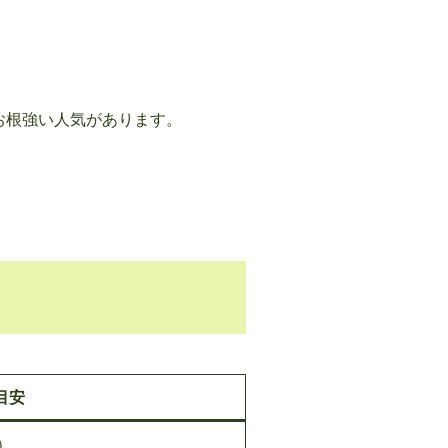
お根強い人気があります。
目安
）