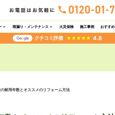
ー
雨漏り・メンテナンス
火災保険
施工事例
おすすめ
4.8
クチコミ評価
★
★
★
★
★
壁の耐用年数とオススメのリフォーム方法