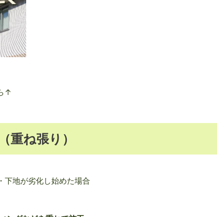
ら↑
法（重ね張り）
・下地が劣化し始めた場合