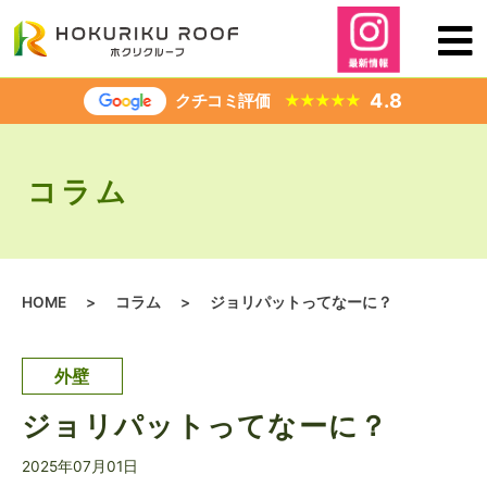
内
容
を
ス
4.8
クチコミ評価
★
★
★
★
★
キ
ッ
プ
コラム
HOME
>
コラム
>
ジョリパットってなーに？
外壁
ジョリパットってなーに？
2025年07月01日