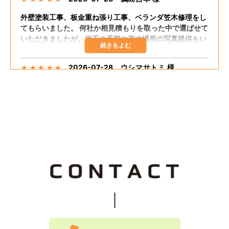
外壁塗装工事、板金重ね張り工事、ベランダ笠木修理をし
てもらいました。 何社か相見積もりを取った中で選ばせて
いただきましたが、施工の手順や直す場所の写真提供もい
ただき、自分の直してほしいところも聞いてくださりまし
た。 追加の工事もしてくださり、思った予算で出来まし
2026-07-28
ウシマサトミ 様
★
★
★
★
★
た。 嬉しく思います。 担当の方が話しやすく足繁く来て
くださり至れり尽くせりでした。
外壁塗装、板金重ね張り、ベランダ笠木コーキングしても
らいました。 希望通りの仕上がりでした。 大変満足して
おります。 料金的にも予算内におさまりました。 施工に
関して最初から終わりまで途中経過のたびに説明してくだ
さって安心感がありました。 追加工事も快くうけてもらえ
2026-07-25
なお 様
★
★
★
★
★
て良かったです。
Tルーフ重ねふき、外壁重ね張り、雨樋交換を依頼しまし
た。親切な説明、保証良く、料金も安かったです。
2026-07-25
つっちじゅん 様
★
★
★
★
★
Tルーフ、外壁重ね張り、雨樋交換をしました。とても、
綺麗になりました。ありがとうございました。