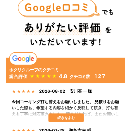
ホクリクルーフのクチコミ
4.8
127
★
★
★
★
★
総合評価
クチコミ数
2026-08-02
安川亮一 様
★
★
★
★
★
今回コーキング打ち替えをお願いしました。 見積りをお願
いした際も、希望する内容を細かく反映して頂き、打ち替
えも丁寧に対応頂きました。 機会があれば、またお願いし
たいと思います。
2026-07-28
鵜島吉幸 様
★
★
★
★
★