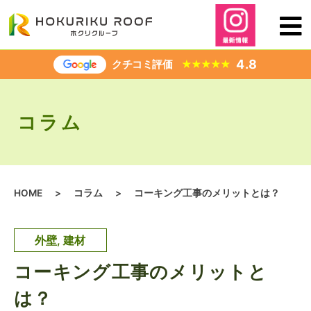
内
容
を
ス
4.8
クチコミ評価
★
★
★
★
★
キ
ッ
プ
コラム
HOME
>
コラム
>
コーキング工事のメリットとは？
外壁
,
建材
コーキング工事のメリットと
は？