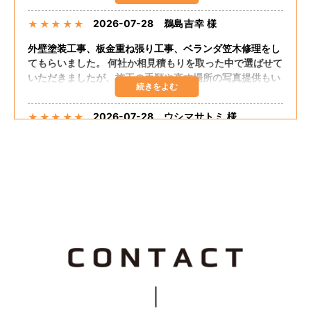
2026-07-28
鵜島吉幸 様
★
★
★
★
★
外壁塗装工事、板金重ね張り工事、ベランダ笠木修理をし
てもらいました。 何社か相見積もりを取った中で選ばせて
いただきましたが、施工の手順や直す場所の写真提供もい
ただき、自分の直してほしいところも聞いてくださりまし
た。 追加の工事もしてくださり、思った予算で出来まし
2026-07-28
ウシマサトミ 様
★
★
★
★
★
た。 嬉しく思います。 担当の方が話しやすく足繁く来て
くださり至れり尽くせりでした。
外壁塗装、板金重ね張り、ベランダ笠木コーキングしても
らいました。 希望通りの仕上がりでした。 大変満足して
おります。 料金的にも予算内におさまりました。 施工に
関して最初から終わりまで途中経過のたびに説明してくだ
さって安心感がありました。 追加工事も快くうけてもらえ
2026-07-25
なお 様
★
★
★
★
★
て良かったです。
Tルーフ重ねふき、外壁重ね張り、雨樋交換を依頼しまし
た。親切な説明、保証良く、料金も安かったです。
2026-07-25
つっちじゅん 様
★
★
★
★
★