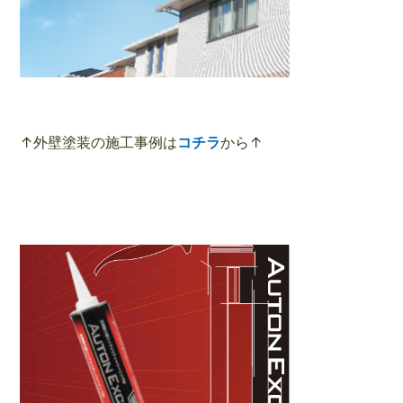
↑外壁塗装の施工事例は
コチラ
から↑