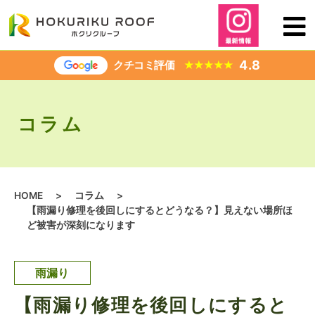
内
容
を
ス
4.8
クチコミ評価
★
★
★
★
★
キ
ッ
プ
コラム
HOME
>
コラム
>
【雨漏り修理を後回しにするとどうなる？】見えない場所ほ
ど被害が深刻になります
雨漏り
【雨漏り修理を後回しにすると