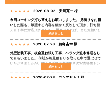
2026-08-02
安川亮一 様
★
★
★
★
★
今回コーキング打ち替えをお願いしました。 見積りをお願
いした際も、希望する内容を細かく反映して頂き、打ち替
えも丁寧に対応頂きました。 機会があれば、またお願いし
たいと思います。
2026-07-28
鵜島吉幸 様
★
★
★
★
★
外壁塗装工事、板金重ね張り工事、ベランダ笠木修理をし
てもらいました。 何社か相見積もりを取った中で選ばせて
いただきましたが、施工の手順や直す場所の写真提供もい
ただき、自分の直してほしいところも聞いてくださりまし
た。 追加の工事もしてくださり、思った予算で出来まし
2026-07-28
ウシマサトミ 様
★
★
★
★
★
た。 嬉しく思います。 担当の方が話しやすく足繁く来て
くださり至れり尽くせりでした。
外壁塗装、板金重ね張り、ベランダ笠木コーキングしても
らいました。 希望通りの仕上がりでした。 大変満足して
おります。 料金的にも予算内におさまりました。 施工に
関して最初から終わりまで途中経過のたびに説明してくだ
さって安心感がありました。 追加工事も快くうけてもらえ
2026-07-25
なお 様
★
★
★
★
★