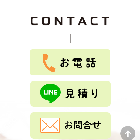
て良かったです。
Tルーフ重ねふき、外壁重ね張り、雨樋交換を依頼しまし
た。親切な説明、保証良く、料金も安かったです。
2026-07-25
つっちじゅん 様
★
★
★
★
★
Tルーフ、外壁重ね張り、雨樋交換をしました。とても、
綺麗になりました。ありがとうございました。
もっと見る