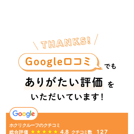
ホクリクルーフのクチコミ
4.8
127
★
★
★
★
★
総合評価
クチコミ数