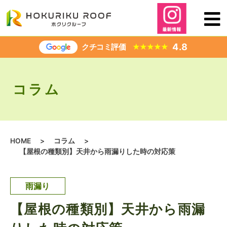
内
容
を
ス
4.8
クチコミ評価
★
★
★
★
★
キ
ッ
プ
コラム
HOME
>
コラム
>
【屋根の種類別】天井から雨漏りした時の対応策
雨漏り
【屋根の種類別】天井から雨漏