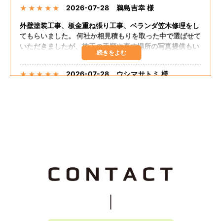
2026-07-28
鵜島吉幸 様
★
★
★
★
★
外壁塗装工事、板金重ね張り工事、ベランダ笠木修理をし
てもらいました。 何社か相見積もりを取った中で選ばせて
いただきましたが、施工の手順や直す場所の写真提供もい
ただき、自分の直してほしいところも聞いてくださりまし
た。 追加の工事もしてくださり、思った予算で出来まし
2026-07-28
ウシマサトミ 様
★
★
★
★
★
た。 嬉しく思います。 担当の方が話しやすく足繁く来て
くださり至れり尽くせりでした。
外壁塗装、板金重ね張り、ベランダ笠木コーキングしても
らいました。 希望通りの仕上がりでした。 大変満足して
おります。 料金的にも予算内におさまりました。 施工に
関して最初から終わりまで途中経過のたびに説明してくだ
さって安心感がありました。 追加工事も快くうけてもらえ
2026-07-25
なお 様
★
★
★
★
★
て良かったです。
Tルーフ重ねふき、外壁重ね張り、雨樋交換を依頼しまし
た。親切な説明、保証良く、料金も安かったです。
2026-07-25
つっちじゅん 様
★
★
★
★
★
Tルーフ、外壁重ね張り、雨樋交換をしました。とても、