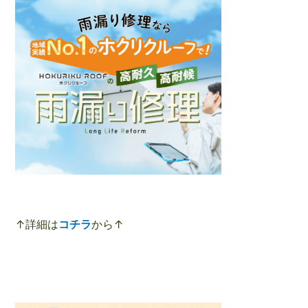
↑詳細は
コチラ
から↑