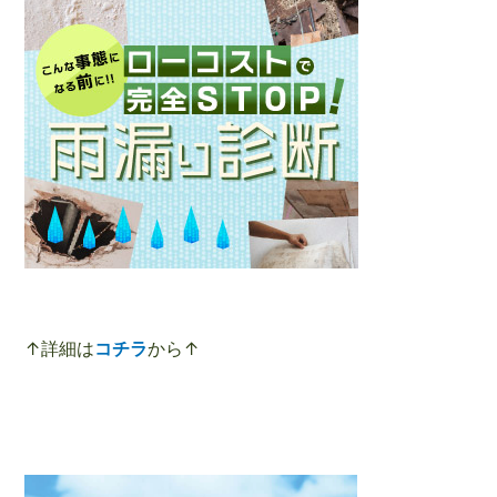
↑詳細は
コチラ
から↑