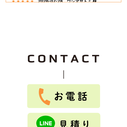
2026-07-28
ウシマサトミ 様
★
★
★
★
★
た。 嬉しく思います。 担当の方が話しやすく足繁く来て
くださり至れり尽くせりでした。
外壁塗装、板金重ね張り、ベランダ笠木コーキングしても
らいました。 希望通りの仕上がりでした。 大変満足して
おります。 料金的にも予算内におさまりました。 施工に
関して最初から終わりまで途中経過のたびに説明してくだ
さって安心感がありました。 追加工事も快くうけてもらえ
2026-07-25
なお 様
★
★
★
★
★
て良かったです。
Tルーフ重ねふき、外壁重ね張り、雨樋交換を依頼しまし
た。親切な説明、保証良く、料金も安かったです。
2026-07-25
つっちじゅん 様
★
★
★
★
★
Tルーフ、外壁重ね張り、雨樋交換をしました。とても、
綺麗になりました。ありがとうございました。
もっと見る