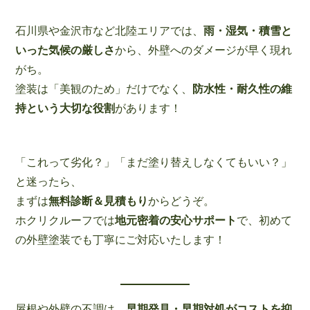
石川県や金沢市など北陸エリアでは、
雨・湿気・積雪と
いった気候の厳しさ
から、外壁へのダメージが早く現れ
がち。
塗装は「美観のため」だけでなく、
防水性・耐久性の維
持という大切な役割
があります！
「これって劣化？」「まだ塗り替えしなくてもいい？」
と迷ったら、
まずは
無料診断＆見積もり
からどうぞ。
ホクリクルーフでは
地元密着の安心サポート
で、初めて
の外壁塗装でも丁寧にご対応いたします！
屋根や外壁の不調は、
早期発見・早期対処がコストを抑