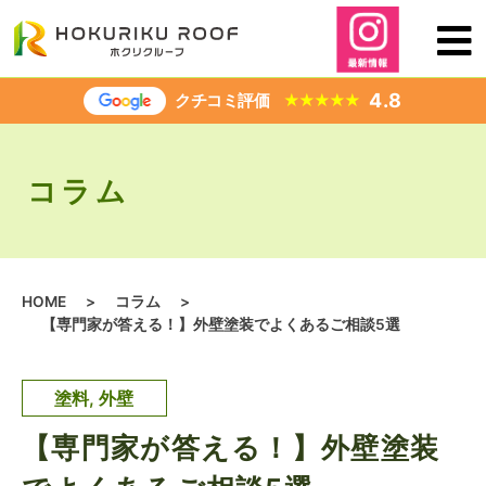
内
容
を
ス
4.8
クチコミ評価
★
★
★
★
★
キ
ッ
プ
コラム
HOME
>
コラム
>
【専門家が答える！】外壁塗装でよくあるご相談5選
塗料
,
外壁
【専門家が答える！】外壁塗装