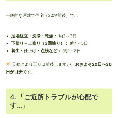
一般的な戸建て住宅（30坪前後）で…
足場組立・洗浄・乾燥：
約2～3日
下塗り～上塗り（3回塗り）：
約4～5日
養生・仕上げ・点検など：
約2～3日
天候により工期は前後しますが、
おおよそ20日〜30
日が目安
です。
4.
「ご近所トラブルが心配で
す…」