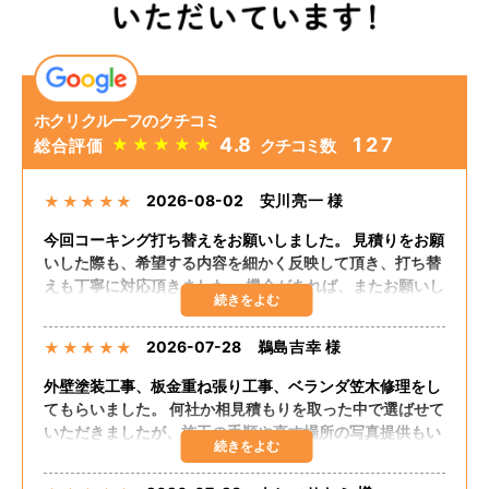
ホクリクルーフのクチコミ
4.8
127
★
★
★
★
★
総合評価
クチコミ数
2026-08-02
安川亮一 様
★
★
★
★
★
今回コーキング打ち替えをお願いしました。 見積りをお願
いした際も、希望する内容を細かく反映して頂き、打ち替
えも丁寧に対応頂きました。 機会があれば、またお願いし
たいと思います。
2026-07-28
鵜島吉幸 様
★
★
★
★
★
外壁塗装工事、板金重ね張り工事、ベランダ笠木修理をし
てもらいました。 何社か相見積もりを取った中で選ばせて
いただきましたが、施工の手順や直す場所の写真提供もい
ただき、自分の直してほしいところも聞いてくださりまし
た。 追加の工事もしてくださり、思った予算で出来まし