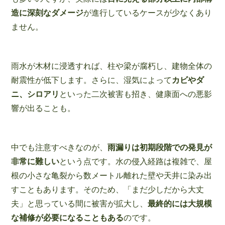
造に深刻なダメージ
が進行しているケースが少なくあり
ません。
雨水が木材に浸透すれば、柱や梁が腐朽し、建物全体の
耐震性が低下します。さらに、湿気によって
カビやダ
ニ、シロアリ
といった二次被害も招き、健康面への悪影
響が出ることも。
中でも注意すべきなのが、
雨漏りは初期段階での発見が
非常に難しい
という点です。水の侵入経路は複雑で、屋
根の小さな亀裂から数メートル離れた壁や天井に染み出
すこともあります。そのため、「まだ少しだから大丈
夫」と思っている間に被害が拡大し、
最終的には大規模
な補修が必要になることもある
のです。