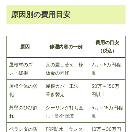
原因別の費用目安
費用の目安
原因
修理内容の一例
（税込）
屋根材のズ
瓦の差し替え、棟
2万～8万円程
レ・破損
板金の補修
度
屋根全体の劣
屋根カバー工法・
50万～150万
化
葺き替え
円以上
外壁のひび割
シーリング打ち直
5万～15万円程
れ
し・部分塗装
度
ベランダの防
FRP防水・ウレタ
10万～30万円