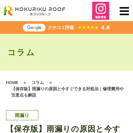
内
容
を
ス
4.8
クチコミ評価
★
★
★
★
★
キ
ッ
プ
コラム
HOME
>
コラム
>
【保存版】雨漏りの原因と今すぐできる対処法｜修理費用や
注意点も解説
雨漏り
【保存版】雨漏りの原因と今す