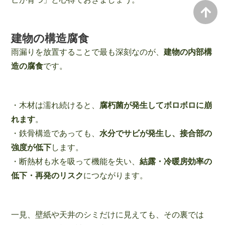
建物の構造腐食
雨漏りを放置することで最も深刻なのが、
建物の内部構
造の腐食
です。
・木材は濡れ続けると、
腐朽菌が発生してボロボロに崩
れます
。
・鉄骨構造であっても、
水分でサビが発生し、接合部の
強度が低下
します。
・断熱材も水を吸って機能を失い、
結露・冷暖房効率の
低下・再発のリスク
につながります。
一見、壁紙や天井のシミだけに見えても、その裏では