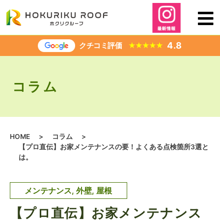
内
容
を
ス
4.8
クチコミ評価
★
★
★
★
★
キ
ッ
プ
コラム
HOME
>
コラム
>
【プロ直伝】お家メンテナンスの要！よくある点検箇所3選と
は。
メンテナンス
,
外壁
,
屋根
【プロ直伝】お家メンテナンス