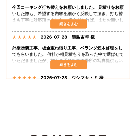
今回コーキング打ち替えをお願いしました。 見積りをお願
いした際も、希望する内容を細かく反映して頂き、打ち替
えも丁寧に対応頂きました。 機会があれば、またお願いし
たいと思います。
2026-07-28
鵜島吉幸 様
★
★
★
★
★
外壁塗装工事、板金重ね張り工事、ベランダ笠木修理をし
てもらいました。 何社か相見積もりを取った中で選ばせて
いただきましたが、施工の手順や直す場所の写真提供もい
ただき、自分の直してほしいところも聞いてくださりまし
た。 追加の工事もしてくださり、思った予算で出来まし
2026-07-28
ウシマサトミ 様
★
★
★
★
★
た。 嬉しく思います。 担当の方が話しやすく足繁く来て
くださり至れり尽くせりでした。
外壁塗装、板金重ね張り、ベランダ笠木コーキングしても
らいました。 希望通りの仕上がりでした。 大変満足して
おります。 料金的にも予算内におさまりました。 施工に
関して最初から終わりまで途中経過のたびに説明してくだ
さって安心感がありました。 追加工事も快くうけてもらえ
2026-07-25
なお 様
★
★
★
★
★
て良かったです。
Tルーフ重ねふき、外壁重ね張り、雨樋交換を依頼しまし
た。親切な説明、保証良く、料金も安かったです。