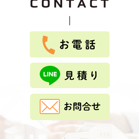
2026-07-25
つっちじゅん 様
★
★
★
★
★
Tルーフ、外壁重ね張り、雨樋交換をしました。とても、
綺麗になりました。ありがとうございました。
もっと見る