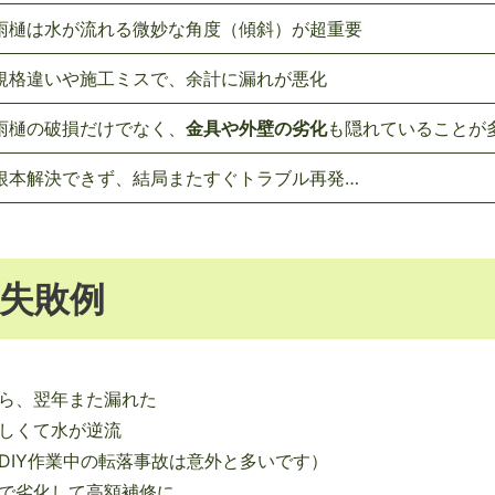
雨樋は水が流れる微妙な角度（傾斜）が超重要
規格違いや施工ミスで、余計に漏れが悪化
雨樋の破損だけでなく、
金具や外壁の劣化
も隠れていることが
根本解決できず、結局またすぐトラブル再発…
失敗例
ら、翌年また漏れた
しくて水が逆流
DIY作業中の転落事故は意外と多いです）
で劣化して高額補修に…