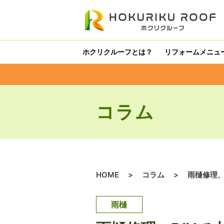
内
容
を
ス
ホクリクルーフとは？
リフォームメニュ
キ
ッ
プ
コラム
HOME
>
コラム
>
雨樋修理、
雨樋